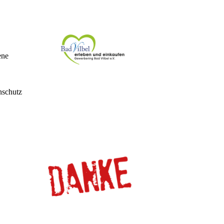
ene
nschutz