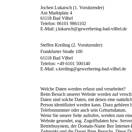
Jochen Lukarsch (1. Vorsitzender)
Am Marktplatz 4
61118 Bad Vilbel
Telefon: 06101 9861102
E-Mail: j.lukarsch@gewerbering-bad-vilbel.de
Steffen Kreiling (2. Vorsitzender)
Frankfurter Straße 100
61118 Bad Vilbel
Telefon: +49 6101 500140
E-Mail: s.kreiling@gewerbering-bad-vilbel.de
Welche Daten werden erfasst und verarbeitet?
Beim Besuch unserer Website werden auf versch
Daten sind solche Daten, mit denen eine natürlic
Person identifiziert werden kann. Dazu gehören 
Telefonnummer oder auch sein Geburtsdatum.
Wenn Sie unsere Seite aufrufen, werden zum ein
Website gesendet, sog. Zugriffsdaten bzw. Serv
Betriebssystem, der Domain-Name Ihre Internet-Pr
Zeitpunkt und die Dauer Ihres Besuchs. Diese D