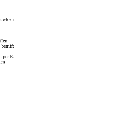
noch zu
ffen
betrifft
. per E-
den