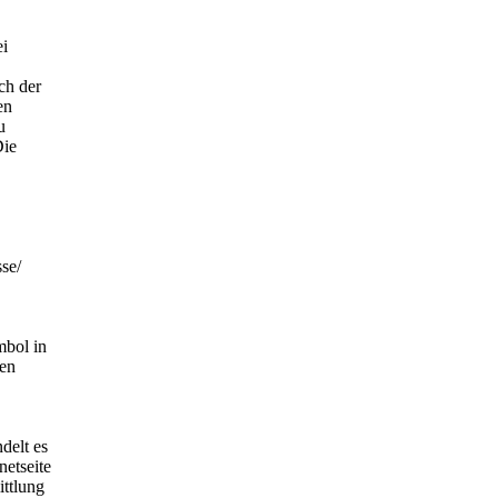
ei
ch der
en
u
Die
se/
mbol in
nen
delt es
netseite
ittlung