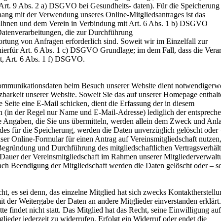
Art. 9 Abs. 2 a) DSGVO bei Gesundheits- daten). Für die Speicherung
ang mit der Verwendung unseres Online-Mitgliedsantrages ist das
en Ihnen und dem Verein in Verbindung mit Art. 6 Abs. 1 b) DSGVO
 Datenverarbeitungen, die zur Durchführung
tung von Anfragen erforderlich sind. Soweit wir im Einzelfall zur
st hierfür Art. 6 Abs. 1 c) DSGVO Grundlage; im dem Fall, dass die Vera
nt, Art. 6 Abs. 1 f) DSGVO.
Kommunikationsdaten beim Besuch unserer Website dient notwendigerwe
barkeit unserer Website. Soweit Sie das auf unserer Homepage enthal
Seite eine E-Mail schicken, dient die Erfassung der in diesem
in der Regel nur Name und E-Mail-Adresse) lediglich der entsprech
e Angaben, die Sie uns übermitteln, werden allein dem Zweck und Anl
des für die Speicherung, werden die Daten unverzüglich gelöscht oder 
nser Online-Formular für einen Antrag auf Vereinsmitgliedschaft nutzen
Begründung und Durchführung des mitgliedschaftlichen Vertragsverhält
 Dauer der Vereinsmitgliedschaft im Rahmen unserer Mitgliederverwal
Nach Beendigung der Mitgliedschaft werden die Daten gelöscht oder – s
cht, es sei denn, das einzelne Mitglied hat sich zwecks Kontaktherstellu
it der Weitergabe der Daten an andere Mitglieder einverstanden erklärt
 findet nicht statt. Das Mitglied hat das Recht, seine Einwilligung auf
ieder jederzeit zu widerrufen. Erfolgt ein Widerruf oder endet die