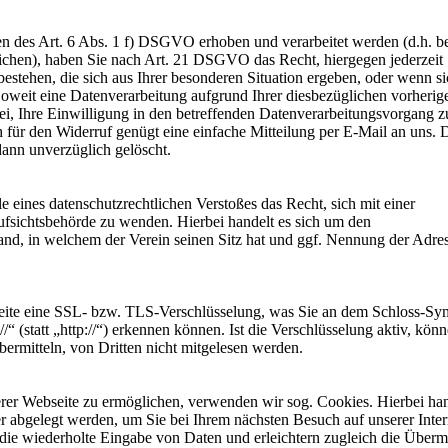
 des Art. 6 Abs. 1 f) DSGVO erhoben und verarbeitet werden (d.h. b
tlichen), haben Sie nach Art. 21 DSGVO das Recht, hiergegen jederzeit
stehen, die sich aus Ihrer besonderen Situation ergeben, oder wenn si
oweit eine Datenverarbeitung aufgrund Ihrer diesbezüglichen vorherig
 frei, Ihre Einwilligung in den betreffenden Datenverarbeitungsvorgang z
 für den Widerruf genügt eine einfache Mitteilung per E-Mail an uns. 
ann unverzüglich gelöscht.
 eines datenschutzrechtlichen Verstoßes das Recht, sich mit einer
fsichtsbehörde zu wenden. Hierbei handelt es sich um den
and, in welchem der Verein seinen Sitz hat und ggf. Nennung der Adres
Seite eine SSL- bzw. TLS-Verschlüsselung, was Sie an dem Schloss-Sy
“ (statt „http://“) erkennen können. Ist die Verschlüsselung aktiv, kön
bermitteln, von Dritten nicht mitgelesen werden.
er Webseite zu ermöglichen, verwenden wir sog. Cookies. Hierbei han
r abgelegt werden, um Sie bei Ihrem nächsten Besuch auf unserer Inter
die wiederholte Eingabe von Daten und erleichtern zugleich die Überm